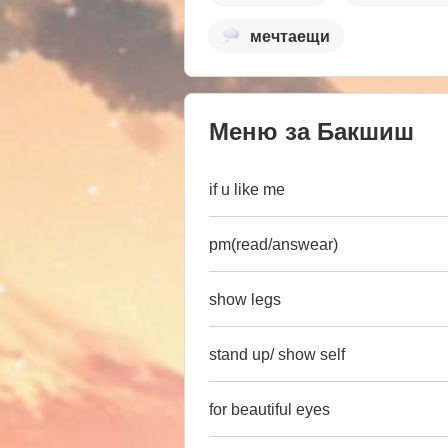
мечтаещи
Меню за Бакшиш
if u like me
pm(read/answear)
show legs
stand up/ show self
for beautiful eyes