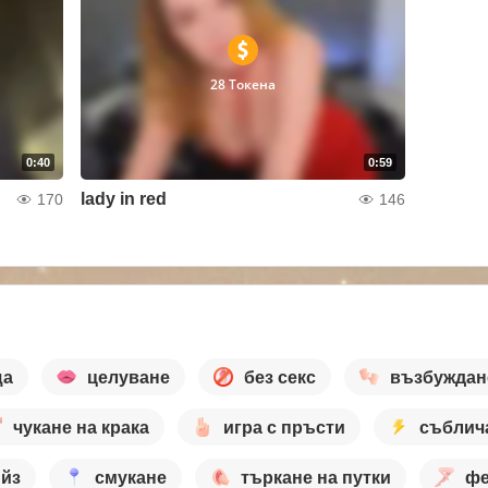
28 Токена
0:40
0:59
lady in red
170
146
ща
целуване
без секс
възбуждан
чукане на крака
игра с пръсти
съблич
ийз
смукане
търкане на путки
фе