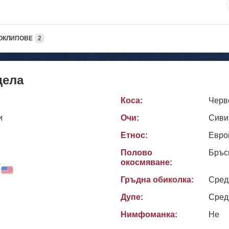
ОКЛИПОВЕ
2
дела
Коса:
Черв
и
Очи:
Сиви
Етнос:
Евро
Полово
Бръс
окосмяване:
Гръдна обиколка:
Сред
Дупе:
Сред
Нимфоманка:
Не