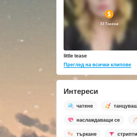
33 Токена
little tease
Преглед на всички клипове
Интереси
чатене
танцува
наслаждаващи се
търкане
стрипт