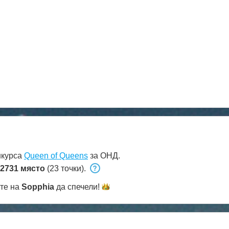
нкурса
Queen of Queens
за ОНД.
2731 място
(23 точки).
ете на
Sopphia
да
спечели!