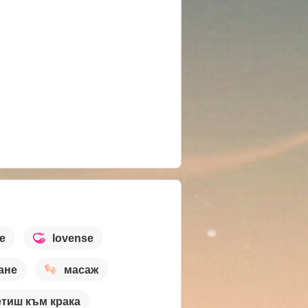
е
lovense
ане
масаж
тиш към крака