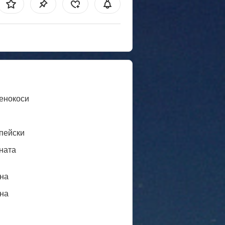
енокоси
пейски
ната
нa
нa