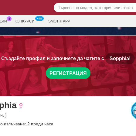
ЦИИ
КОНКУРСИ
SMOTRI APP
Създайте профил и започнете да чатите с
Sopphia!
РЕГИСТРАЦИЯ
phia
и, )
о излъчване: 2 преди часа