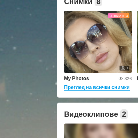
Снимки
8
БЕЗПЛАТНО
1
My Photos
326
Преглед на всички снимки
Видеоклипове
2