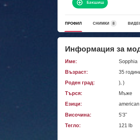
Бакшиш
ПРОФИЛ
СНИМКИ
8
ВИДЕ
Информация за мо
Име:
Sopphia
Възраст:
35 годин
Роден град:
), )
Търся:
Мъже
Езици:
american
Височина:
5'3"
Тегло:
121 lb