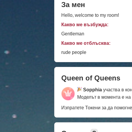
За мен
Hello, welcome to my room!
Какво ме възбужда:
Gentleman
Какво ме отблъсква:
rude people
Queen of Queens
Sopphia
участва в ко
Моделът в момента е на
Изпратете Токени за да помогн