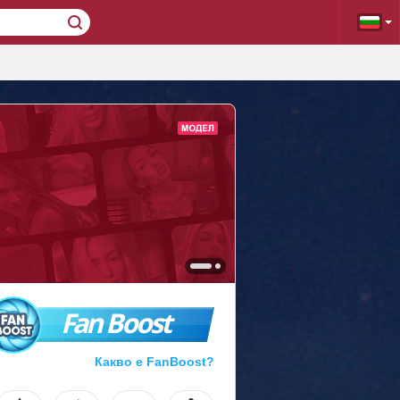
Fan Boost
Какво е FanBoost?