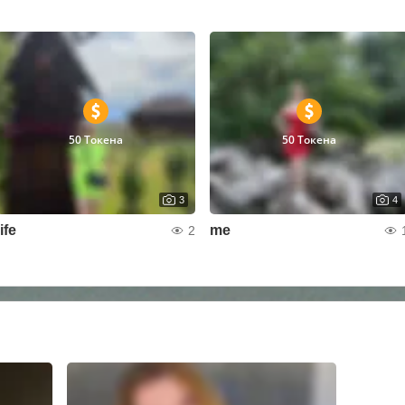
50 Токена
50 Токена
3
4
life
me
2