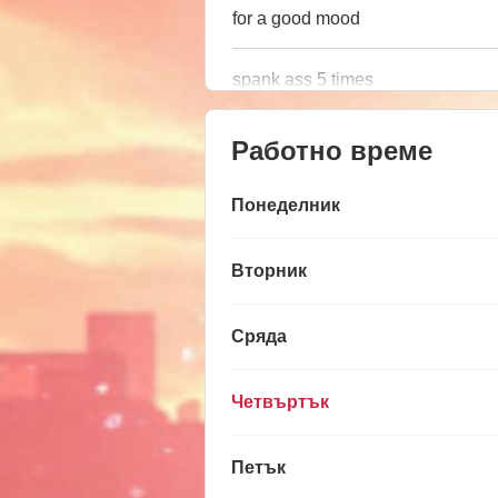
for a good mood
spank ass 5 times
Работно време
Понеделник
Вторник
Сряда
Четвъртък
Петък