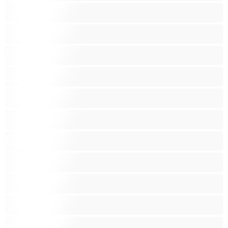
Красиви дебелани
Латиноамериканки
Лесбийки
Малки гърди
Мацки
Миньонки
Мускулести
Най-добри за личен чат
Порно звезди
Пушещи жени
Средни гърди