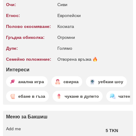
Очи:
Сиви
Етнос:
Европейски
Полово окосмяване:
Космата
Гръдна обиколка:
Огромни
Дупе:
Голямо
Семейно положение:
Отворена
връзка
Интереси
анална игра
свирка
уебкам шоу
ебане в гъза
чукане в дупето
чатене
Меню за Бакшиш
Add me
5 TKN