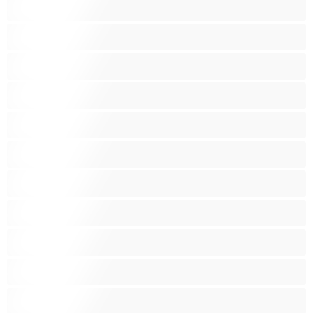
Големи гърди
Големи гърди
Голям задник
Групов секс
Домакини
Женска еякулация
Закръглени
Играчки
Индийки
Колежанки
Космати