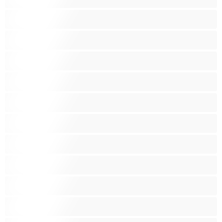
Азиатки
Анален
Арабки
Бабички
Бели Момичета
Блондинки
Бременни
Бръснати
Брюнетки
Възрастни