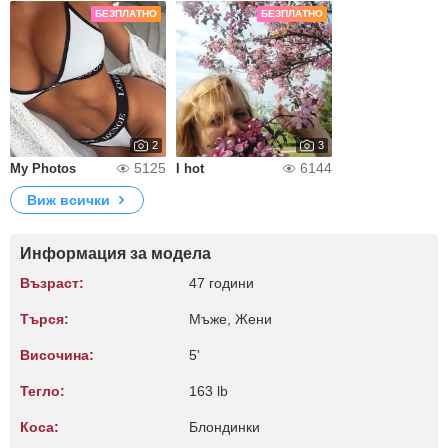
БЕЗПЛАТНО
БЕЗПЛАТНО
2
3
5125
6144
My Photos
I hot
Виж всички
Информация за модела
Възраст:
47 години
Търся:
Мъже, Жени
Височина:
5'
Тегло:
163 lb
Коса:
Блондинки