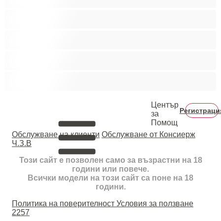
Тийнейджъри 18+
Фетиш
Цветнокожи
Червенокоси
Център
Регистраци
за
Помощ
Oбслужване на клиенти
Обслужване от Консиерж
Ч.З.В
Този сайт е позволен само за възрастни на 18
години или повече.
Всички модели на този сайт са поне на 18
години.
Политика на поверителност
Условия за ползване
2257