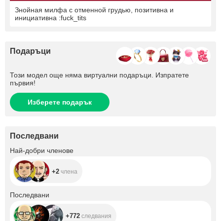
Знойная милфа с отменной грудью, позитивна и
инициативна :fuck_tits
Подаръци
Този модел още няма виртуални подаръци. Изпратете
първия!
Изберете подарък
Последвани
+2
Най-добри членове
+2
члена
+772
Последвани
+772
следвания