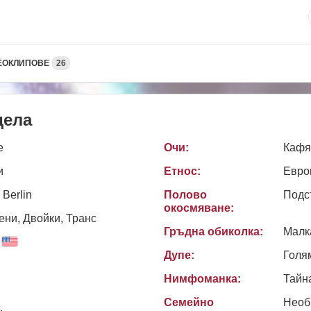
ЕОКЛИПОВЕ
26
дела
e
Очи:
Кафя
и
Етнос:
Евро
 Berlin
Полово
Подс
окосмяване:
ни, Двойки, Транс
Гръдна обиколка:
Малк
Дупе:
Голя
Нимфоманка:
Тайн
Семейно
Необ