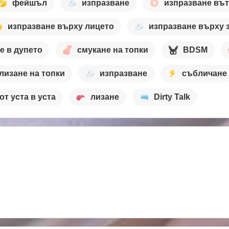
фейшъл
изпразване
изпразване въ
изпразване върху лицето
изпразване върху 
е в дупето
смукане на топки
BDSM
лизане на топки
изпразване
събличане
от уста в уста
лизане
Dirty Talk