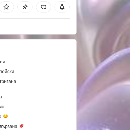
ви
пейски
тригана
a
мо
а
вързана