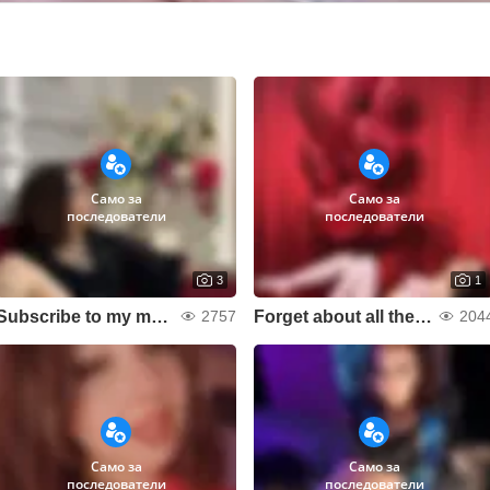
Само за
Само за
последователи
последователи
3
1
Subscribe to my most passionate moments 💖
Forget about all the worries
2757
204
Само за
Само за
последователи
последователи