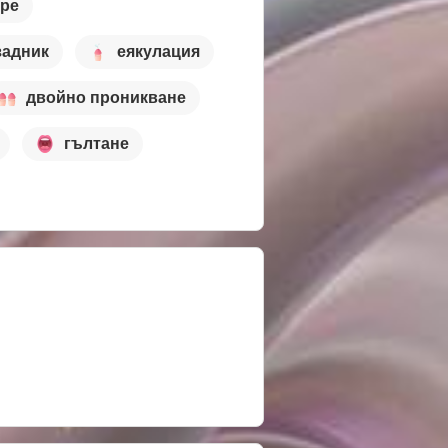
тре
задник
еякулация
двойно проникване
гълтане