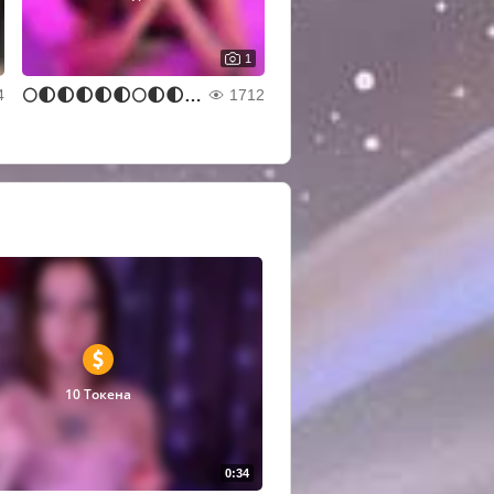
1
🌕🌓🌓🌓🌓🌓🌕🌓🌓🌓🌓🌓🌕🌓🌓🌓🌓🌓
4
1712
10 Токена
0:34