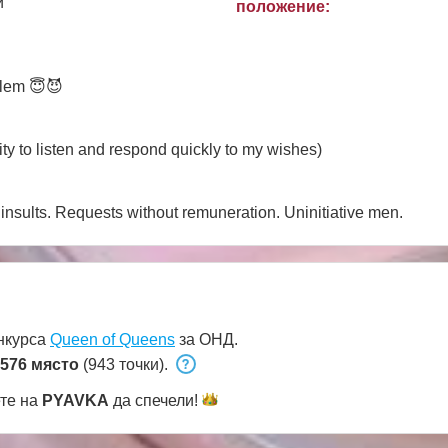
и
положение:
oblem 😇😈
ity to listen and respond quickly to my wishes)
nsults. Requests without remuneration. Uninitiative men.
онкурса
Queen of Queens
за ОНД.
576 място
(943 точки).
ете на
PYAVKA
да
спечели!