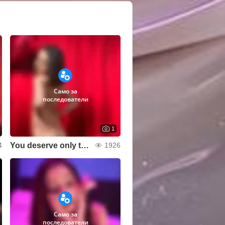
Само за
последователи
1
You deserve only the best! My hugs and passion are
4
1926
Само за
последователи