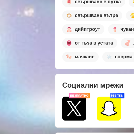
свършване в путка
свършване вътре
дийптроут
чукан
от гъза в устата
мачкане
сперма 
Социални мрежи
БЕЗПЛАТНО
999 TKN