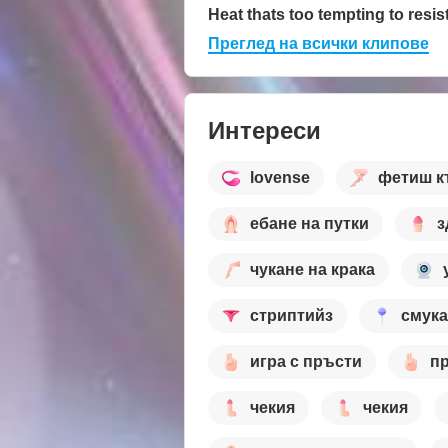
Heat thats too tempting to resis
Преглед на всички клипове
Интереси
lovense
фетиш к
ебане на путки
з
чукане на крака
стриптийз
смук
игра с пръсти
пр
чекия
чекия