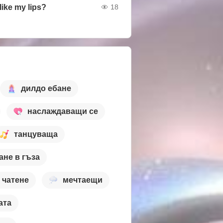
like my lips?
18
дилдо ебане
наслаждаващи се
танцуваща
ане в гъза
чатене
мечтаещи
ата