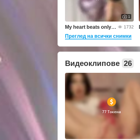
1
My heart beats only for you. Do you want to hear h
1732
Преглед на всички снимки
Видеоклипове
26
77 Токена