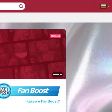
Fan Boost
Какво е FanBoost?