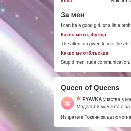
Коса:
Брюнетк
За мен
I can be a good girl..or a little pr
Какво ме възбужда:
The attention given to me, the abil
Какво ме отблъсква:
Stupid men, rude communication, i
Queen of Queens
PYAVKA
участва в к
Моделът в момента е на
Изпратете Токени за да помогн