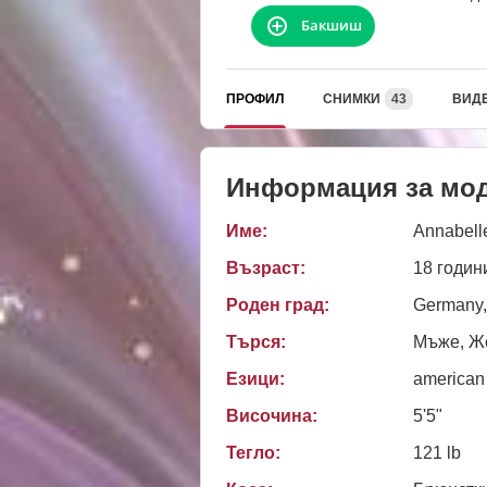
Бакшиш
ПРОФИЛ
СНИМКИ
43
ВИД
Информация за мо
Име:
Annabell
Възраст:
18 годин
Роден град:
Germany,
Търся:
Мъже, Же
Езици:
american
Височина:
5'5"
Тегло:
121 lb