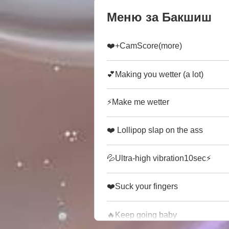
Меню за Бакшиш
❤️+CamScore(more)
💕Making you wetter (a lot)
⚡Make me wetter
❤️ Lollipop slap on the ass
💦Ultra-high vibration10sec⚡
❤️Suck your fingers
🔥Keep going baby