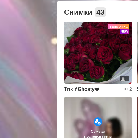
Снимки
43
БЕЗПЛАТНО
2
Tnx YGhosty❤️
2
Само за
последователи