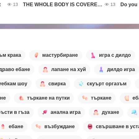
t
THE WHOLE BODY IS COVERED IN CREAM
Do you 
13
13
ъм крака
мастурбиране
игра с дилдо
драво ебане
лапане на хуй
дилдо игра
уебкам шоу
свирка
скуърт оргазъм
ане
търкане на путки
търкане
еб
ъсти в гъза
анална игра
духане
ебане
възбуждане
свършване в уст