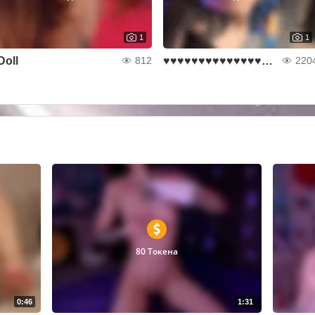
1
1
Doll
♥♥♥♥♥♥♥♥♥♥♥♥♥♥♥♥♥♥♥♥
812
220
80 Токена
0:46
1:31