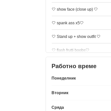
🤍 show face (close up) 🤍
🤍 spank ass x5🤍
🤍 Stand up + show outfit 🤍
🤍 flash frutti boobs🤍
Работно време
Понеделник
Вторник
Сряда