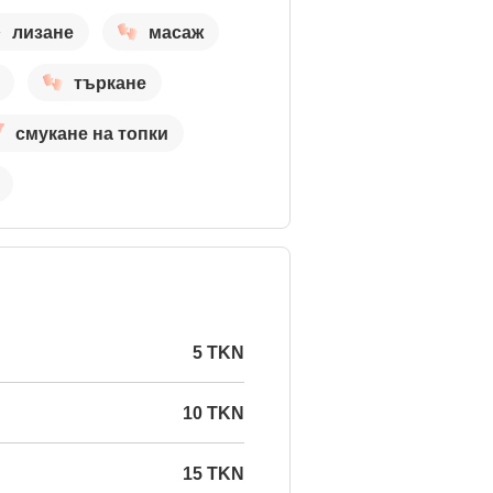
лизане
масаж
търкане
смукане на топки
5 TKN
10 TKN
15 TKN