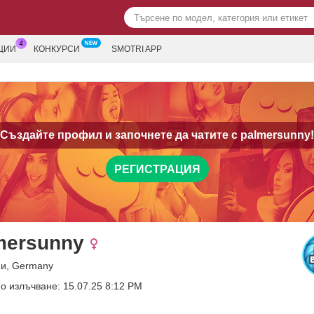
ЦИИ
КОНКУРСИ
SMOTRI APP
Създайте профил и започнете да чатите с
palmersunny!
РЕГИСТРАЦИЯ
mersunny
ни, Germany
о излъчване: 15.07.25 8:12 PM