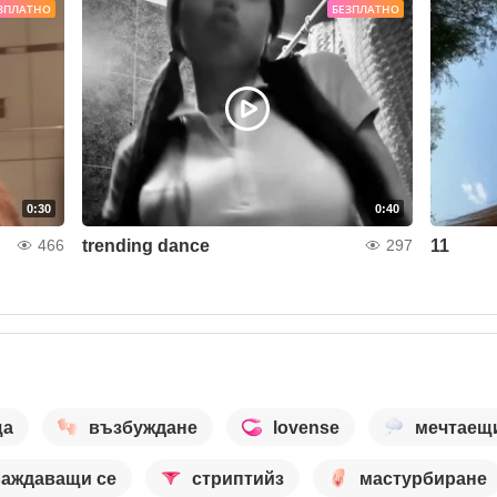
ЗПЛАТНО
БЕЗПЛАТНО
0:30
0:40
trending dance
11
466
297
ща
възбуждане
lovense
мечтаещ
лаждаващи се
стриптийз
мастурбиране