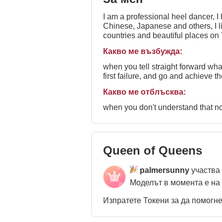
I am a professional heel dancer, I
Chinese, Japanese and others, I li
countries and beautiful places on Y
it's a drink consisting of tea, milk a
Какво ме възбужда:
when you tell straight forward wh
first failure, and go and achieve th
Какво ме отблъсква:
when you don't understand that n
Queen of Queens
palmersunny
участва
Моделът в момента е на
Изпратете Токени за да помогн