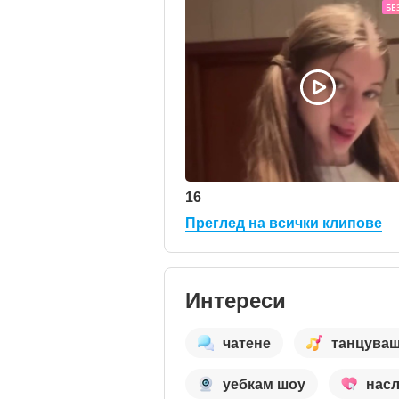
БЕ
16
Преглед на всички клипове
Интереси
чатене
танцува
уебкам шоу
нас