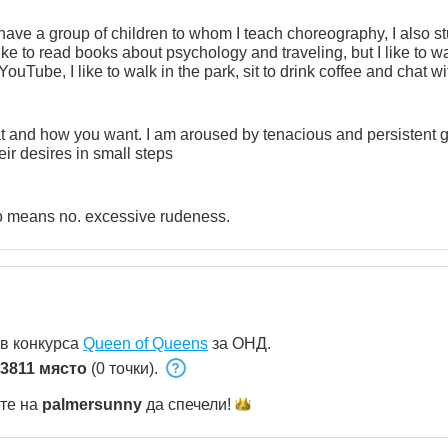
 have a group of children to whom I teach choreography, I also s
ke to read books about psychology and traveling, but I like to w
ouTube, I like to walk in the park, sit to drink coffee and chat wi
nd fruit juice.
at and how you want. I am aroused by tenacious and persistent g
eir desires in small steps
o means no. excessive rudeness.
 в конкурса
Queen of Queens
за ОНД.
3811 място
(0 точки).
ете на
palmersunny
да
спечели!