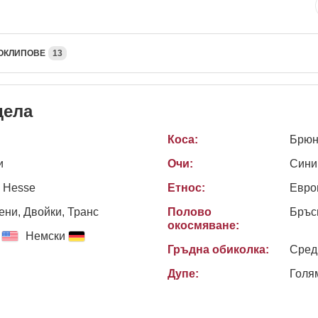
ОКЛИПОВЕ
13
дела
Коса:
Брюн
и
Очи:
Сини
 Hesse
Етнос:
Евро
ни, Двойки, Транс
Полово
Бръс
окосмяване:
Немски
Гръдна обиколка:
Сред
Дупе:
Голя