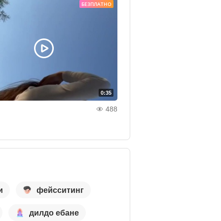
БЕЗПЛАТНО
0:35
488
и
фейсситинг
дилдо ебане