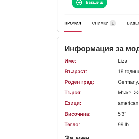
Бакшиш
ПРОФИЛ
СНИМКИ
1
ВИДЕ
Информация за мо
Име:
Liza
Възраст:
18 годин
Роден град:
Germany,
Търся:
Мъже, Же
Езици:
american
Височина:
5'3"
Тегло:
99 lb
За мен