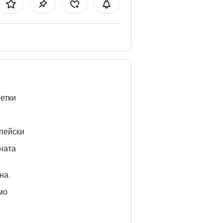
етки
пейски
ната
нa
мо