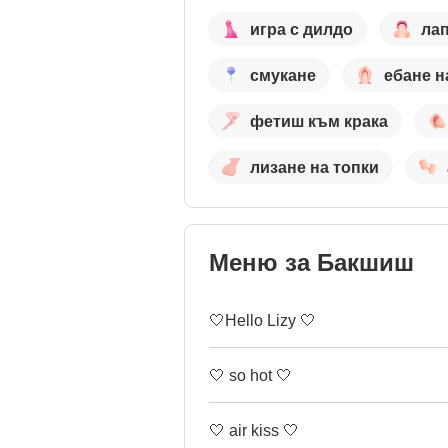
игра с дилдо
лап
смукане
ебане н
фетиш към крака
лизане на топки
Меню за Бакшиш
🤍Hello Lizy 🤍
🤍 so hot 🤍
🤍 air kiss 🤍