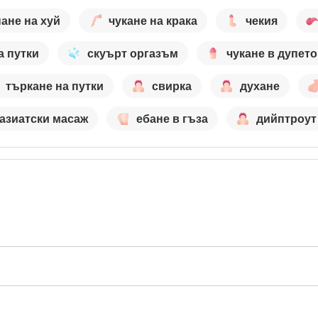
ане на хуй
чукане на крака
чекия
а путки
скуърт оргазъм
чукане в дупето
търкане на путки
свирка
духане
азиатски масаж
ебане в гъза
дийптроут